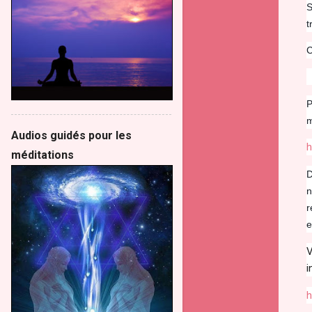
S
t
C
P
m
Audios guidés pour les
h
méditations
D
n
r
e
V
i
h