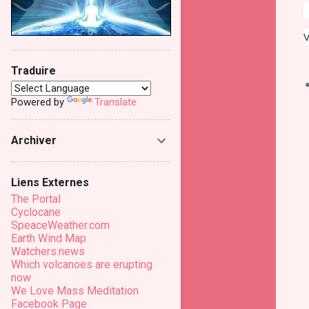
V
Traduire
Powered by
Translate
Archiver
Liens Externes
The Portal
Cyclocane
SpeaceWeather.com
Earth Wind Map
Watchers.news
Which volcanoes are erupting
now
We Love Mass Meditation
Facebook Page