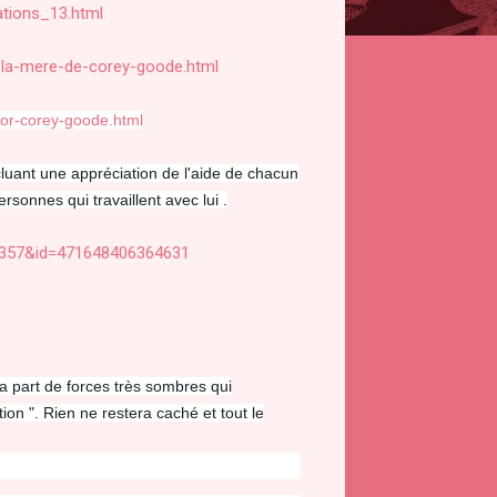
tions_13.html
-la-mere-de-corey-goode.html
for-corey-goode.html
luant une appréciation de l'aide de chacun
rsonnes qui travaillent avec lui .
1357&id=471648406364631
a part de forces très sombres qui
ion ". Rien ne restera caché et tout le