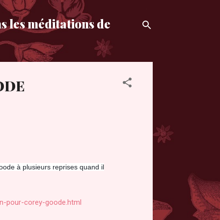
s les méditations de
ODE
ode à plusieurs reprises quand il
on-pour-corey-goode.html