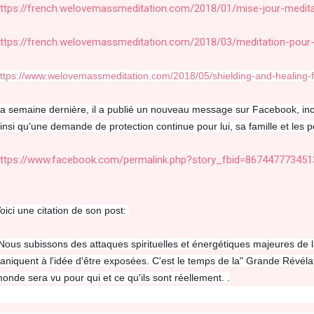
ttps://french.welovemassmeditation.com/2018/01/mise-jour-medita
ttps://french.welovemassmeditation.com/2018/03/meditation-pour
ttps://www.welovemassmeditation.com/2018/05/shielding-and-healing-
a semaine dernière, il a publié un nouveau message sur Facebook, inc
insi qu'une demande de protection continue pour lui, sa famille et les pe
ttps://www.facebook.com/permalink.php?story_fbid=86744777345
oici une citation de son post:
Nous subissons des attaques spirituelles et énergétiques majeures de l
aniquent à l'idée d'être exposées. C
'est le temps de la" Grande Révélat
onde sera vu pour qui et ce qu'ils sont réellement. .