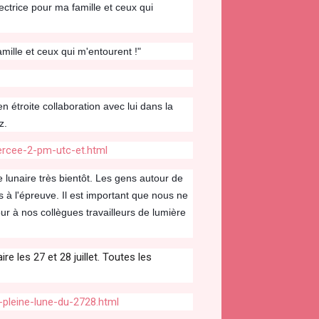
tectrice pour ma famille et ceux qui
ille et ceux qui m'entourent !"
en étroite collaboration avec lui dans la
z.
ercee-2-pm-utc-et.html
e lunaire très bientôt. Les gens autour de
à l'épreuve. Il est important que nous ne
 à nos collègues travailleurs de lumière
e les 27 et 28 juillet. Toutes les
pleine-lune-du-2728.html