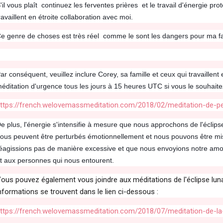
'il vous plaît continuez les ferventes prières et le travail d'énergie pro
ravaillent en étroite collaboration avec moi.
e genre de choses est très réel comme le sont les dangers pour ma fam
ar conséquent, veuillez inclure Corey, sa famille et ceux qui travaillent 
éditation d'urgence tous les jours à 15 heures UTC si vous le souhaite
ttps://french.welovemassmeditation.com/2018/02/meditation-de-p
e plus, l'énergie s'intensifie à mesure que nous approchons de l'éclips
ous peuvent être perturbés émotionnellement et nous pouvons être mis 
éagissions pas de manière excessive et que nous envoyions notre amour
t aux personnes qui nous entourent.
ous pouvez également vous joindre aux méditations de l'éclipse lunair
nformations se trouvent dans le lien ci-dessous :
ttps://french.welovemassmeditation.com/2018/07/meditation-de-la-