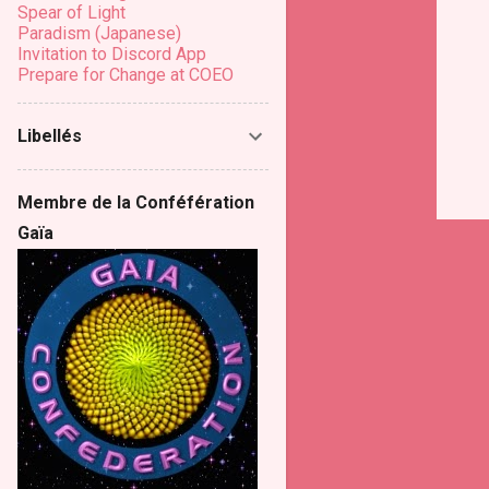
Spear of Light
Paradism (Japanese)
Invitation to Discord App
Prepare for Change at COEO
Libellés
Membre de la Conféfération
Gaïa