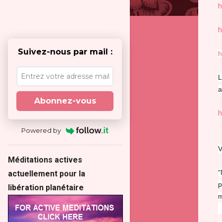
h
h
Suivez-nous par mail :
h
L
a
Abonnez-vous
h
Powered by
V
Méditations actives
"
actuellement pour la
p
libération planétaire
m