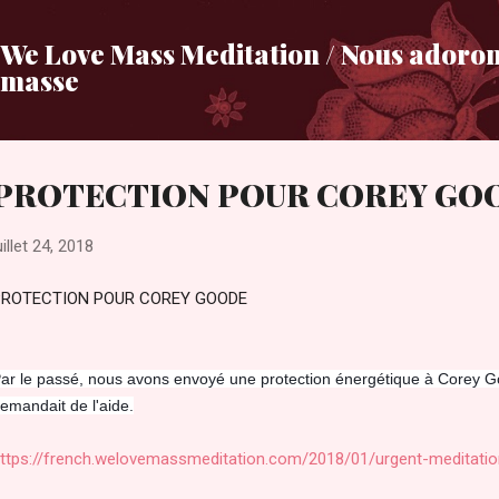
Accéder au contenu principal
We Love Mass Meditation / Nous adoron
masse
PROTECTION POUR COREY GO
uillet 24, 2018
PROTECTION POUR COREY GOODE
ar le passé, nous avons envoyé une protection énergétique à Corey Go
emandait de
l'aide.
ttps://french.welovemassmeditation.com/2018/01/urgent-meditati