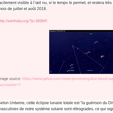
acilement visible à l’œil nu, si le temps le permet, et restera tr
ois de juillet et août 2018.
ttp://earthsky.org/?p=282841
mage source:
https://www.yahoo.com/news/previewing-blue-blood-su
uccounter=1
elon Untwine, cette éclipse lunaire totale est “la guérison du D
asculines de notre système solaire sont rétrogrades, ce qui sign