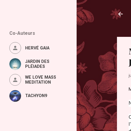
Co-Auteurs
HERVÉ GAIA
JARDIN DES
PLÉIADES
j
WE LOVE MASS
MEDITATION
M
TACHYON9
N
C
l