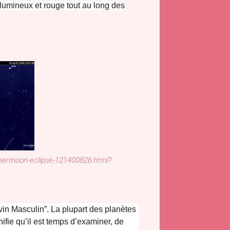
ès lumineux et rouge tout au long des
permoon-eclipse-121400826.html?
ivin Masculin”. La plupart des planètes
ifie qu’il est temps d’examiner, de