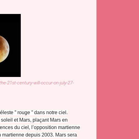
the-21st-century-will-occur-on-july-27-
leste ” rouge ” dans notre ciel.
 soleil et Mars, plaçant Mars en
ences du ciel, l’opposition martienne
ion martienne depuis 2003. Mars sera