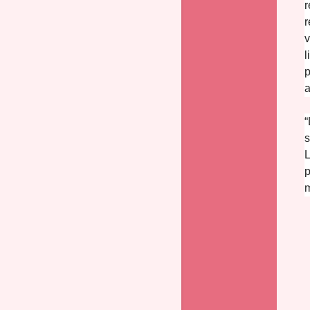
r
r
v
l
p
a
“
s
L
p
m