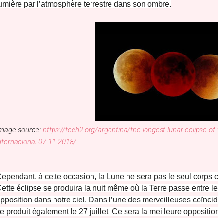
umière par l’atmosphère terrestre dans son ombre.
mage source:
https://tech2.org/argentina/the-longest-lunar-eclipse-of-
nternacional-07-11-2018/
ependant, à cette occasion, la Lune ne sera pas le seul corps cé
ette éclipse se produira la nuit même où la Terre passe entre le
pposition dans notre ciel. Dans l’une des merveilleuses coïncid
e produit également le 27 juillet. Ce sera la meilleure opposit