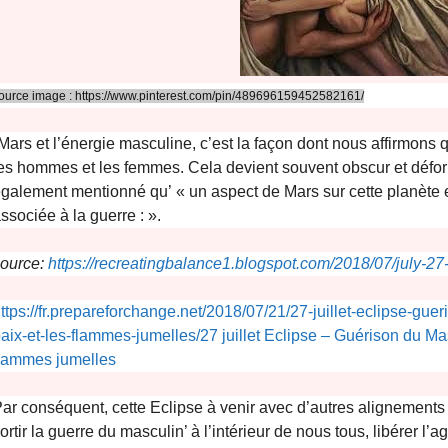
ource image : https://www.pinterest.com/pin/489696159452582161/
Mars et l’énergie masculine, c’est la façon dont nous affirmon
es hommes et les femmes. Cela devient souvent obscur et déform
galement mentionné qu’ « un aspect de Mars sur cette planète es
ssociée à la guerre : ».
ource:
https://recreatingbalance1.blogspot.com/2018/07/july-2
ttps://fr.prepareforchange.net/2018/07/21/27-juillet-eclipse-gue
aix-et-les-flammes-jumelles/27 juillet Eclipse – Guérison du Mas
lammes jumelles
ar conséquent, cette Eclipse à venir avec d’autres alignement
ortir la guerre du masculin’ à l’intérieur de nous tous, libérer l’