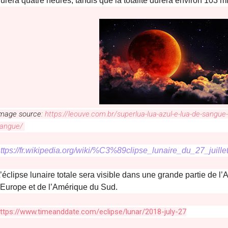
urera quatre heures, tandis que la totalité durera environ 103 m
mage source:
https://leouve.com.br/superlua-lua-azul-e-lua-de-sangue
angue/
ttps://fr.wikipedia.org/wiki/%C3%89clipse_lunaire_du_27_juill
’éclipse lunaire totale sera visible dans une grande partie de l’Au
’Europe et de l’Amérique du Sud.
ttps://www.timeanddate.com/eclipse/lunar/2018-july-27