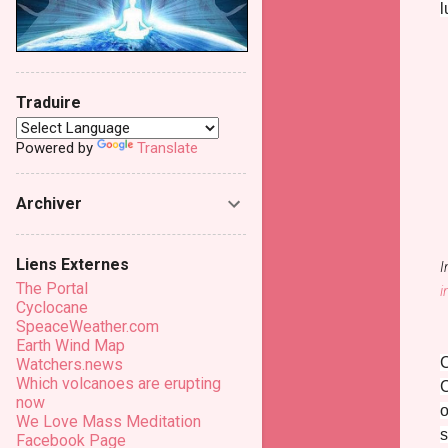
l
Traduire
Powered by
Translate
Archiver
Liens Externes
I
The Portal
i
Cyclocane
SpeaceWeather.com
Earth Wind Map
C
Watchers.news
Which volcanoes are erupting
C
now
o
We Love Mass Meditation
s
Facebook Page