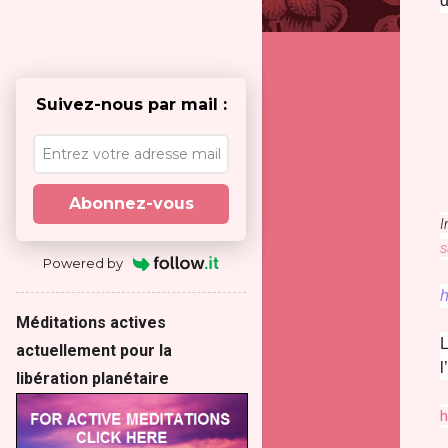
d
Suivez-nous par mail :
Abonnez-vous
I
s
Powered by
h
Méditations actives
L
actuellement pour la
l
libération planétaire
h