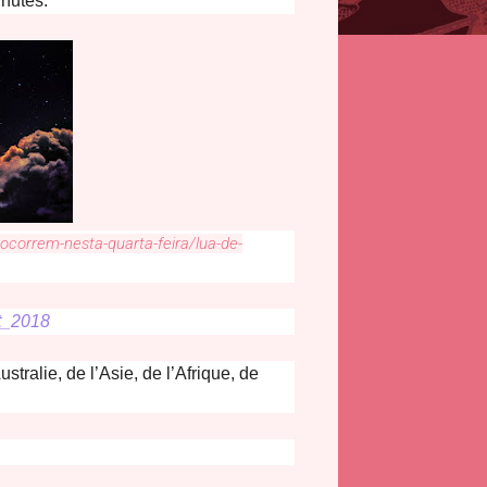
inutes.
-ocorrem-nesta-quarta-feira/lua-de-
et_2018
stralie, de l’Asie, de l’Afrique, de