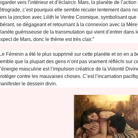
egarder vers l’intérieur et d’éclaircir. Mars, la planète de l’actio
étrograde, c’est pourquoi elle semble reculer lentement dans notre
ers la jonction avec Lilith le Ventre Cosmique, symbolisant que 
ibérant, se dégageant et retournant à la connexion avec la Mère
lanète guérisseuse de la transmutation qui vient d’entrer dans l
spect de Mars, donc le thème est très clair.”
Le Féminin a été le plus supprimé sur cette planète et on en a
emble que la plupart des gens n’ont pas vraiment réfléchi sur c
’énergie masculine est l’impulsion créatrice de la Volonté Divin
rotéger contre les mauvaises choses. C’est l’incarnation pacifiq
anifester le dessein divin.