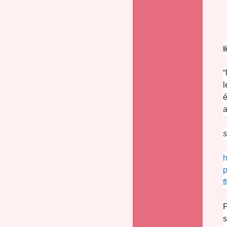
s
“
l
é
a
s
h
p
f
P
s