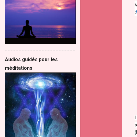
V
:
Audios guidés pour les
méditations
L
r
(