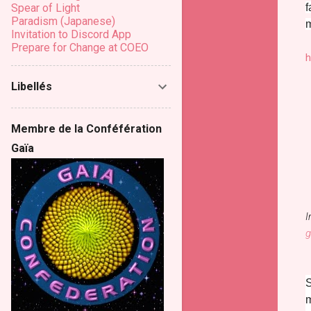
f
Spear of Light
Paradism (Japanese)
m
Invitation to Discord App
Prepare for Change at COEO
h
Libellés
Membre de la Conféfération
Gaïa
I
g
S
m