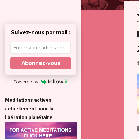
t
i
c
l
Suivez-nous par mail :
e
s
Abonnez-vous
d
Powered by
Méditations actives
actuellement pour la
libération planétaire