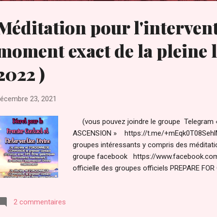
Méditation pour l'interven
moment exact de la pleine 
2022 )
écembre 23, 2021
(vous pouvez joindre le groupe Telegram
ASCENSION » https://t.me/+mEqk0T08Seh
groupes intéressants y compris des méditati
groupe facebook https://www.facebook.co
officielle des groupes officiels PREPARE FO
https://fr.prepareforchange.net/participate/
europe Page Facebook officielle du site fra
2 commentaires
Change Francophone” https://www.facebook.c
Change pour la France et les pays francoph