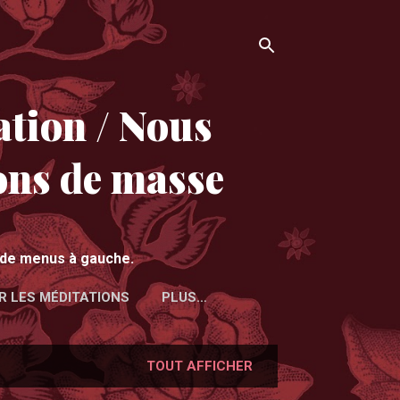
tion / Nous
ons de masse
e de menus à gauche.
R LES MÉDITATIONS
PLUS…
TOUT AFFICHER