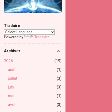
Traduire
Powered by
Translate
Archiver
2026
19
août
1
juillet
3
juin
3
mai
1
avril
3