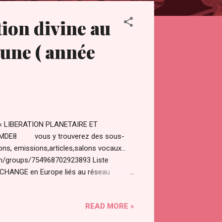
tion divine au
lune ( année
 « LIBERATION PLANETAIRE ET
lMDE8 vous y trouverez des sous-
ons, emissions,articles,salons vocaux…
m/groups/754968702923893 Liste
R CHANGE en Europe liés au réseau
create-join-a-group/facebook-groups-
nçais Prepare For Change “Prepare For
READ MORE »
om/PFCfr Groupe officiel Prepare For
ones “Prepare For Change