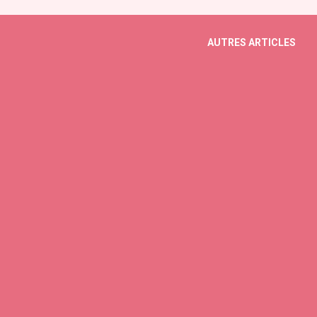
#France#Francophonie" ” https://www.f
) Merci beaucoup à tous ceux qui ont signé la 
AUTRES ARTICLES