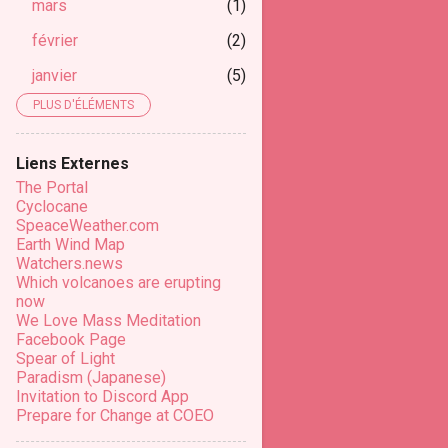
mars
1
février
2
janvier
5
PLUS D'ÉLÉMENTS
2025
37
novembre
2
Liens Externes
octobre
5
The Portal
Cyclocane
septembre
1
SpeaceWeather.com
Earth Wind Map
août
4
Watchers.news
Which volcanoes are erupting
juillet
5
now
We Love Mass Meditation
juin
3
Facebook Page
mai
3
Spear of Light
Paradism (Japanese)
avril
5
Invitation to Discord App
Prepare for Change at COEO
mars
1