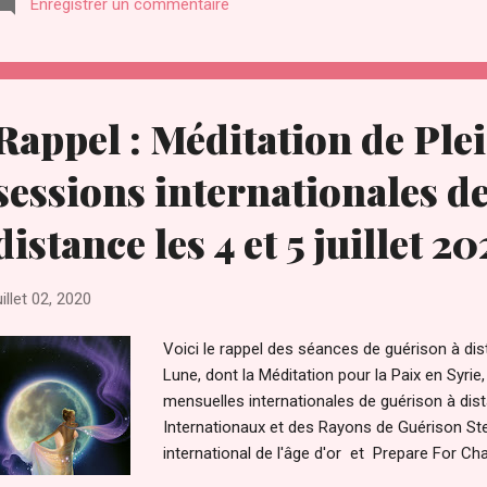
Enregistrer un commentaire
ses crimes lors d'un précédent entretien. http
ghislaine-maxwell-amie-du-pedophile-milliard
enquete-sur-le-trafic-sexuel-denfants/ Actue
Metropolitan Detention Center à Brooklyn. Cepe
soit assassinée et ga...
Rappel : Méditation de Ple
sessions internationales d
distance les 4 et 5 juillet 2
uillet 02, 2020
Voici le rappel des séances de guérison à dist
Lune, dont la Méditation pour la Paix en Syrie, 
mensuelles internationales de guérison à di
Internationaux et des Rayons de Guérison Ste
international de l'âge d'or et Prepare For 
guérison à distance qui peuvent aider les gens