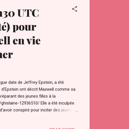
confirmés.
8h30 UTC
De plus, les Pléiadiens ont communiqué
té) pour
ll en vie
ner
ngue date de Jeffrey Epstein, a été
imes d'Epstein ont décrit Maxwell comme sa
réparant des jeunes filles à la
ghislaine-12936510/ Elle a été inculpée
'avoir conspiré pour inciter des jeunes
ctes sexuels illégaux avec Epstein de 1994
ure pour avoir menti aux enquêteurs sur