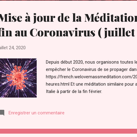
Mise à jour de la Méditati
fin au Coronavirus ( juillet
uillet 24, 2020
Depuis début 2020, nous organisons toutes l
empêcher le Coronavirus de se propager dan
https://french.welovemassmeditation.com/20
heures.html Et une méditation similaire pour 
Italie à partir de la fin février.
https://french.welovemassmeditation.com/2
arreter.html Et grâce à l'énorme succès de not
Enregistrer un commentaire
pandémie a pu être contenue dans une large
https://fr.prepareforchange.net/2020/06/25/
lactivation-de-lage-du-verseau/ Comme le rap
reculé depuis au moins un mois et demi. Sans 