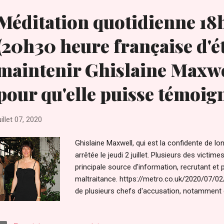
aurions déjà des dizaines de millions de cas 
Méditation quotidienne 1
https://www.worldometers.info/coronavirus/ 
qu'ils s'attendent à ce que le virus s...
(20h30 heure française d'é
maintenir Ghislaine Maxwe
pour qu'elle puisse témoig
uillet 07, 2020
Ghislaine Maxwell, qui est la confidente de lo
arrêtée le jeudi 2 juillet. Plusieurs des vict
principale source d'information, recrutant et p
maltraitance. https://metro.co.uk/2020/07/02/
de plusieurs chefs d'accusation, notamment d
filles de 14 ans seulement à se livrer à des a
à 1997. Elle a également été accusée de parj