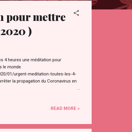
on pour mettre
 2020 )
es 4 heures une méditation pour
s le monde.
20/01/urgent-meditation-toutes-les-4-
arrêter la propagation du Coronavirus en
020/02/urgent-meditation-pour-
re méditation les 4 et 5 avril 2020, cette
READ MORE »
 mesure.
cobra-23-juin-2020-mise-a-jour-sur-
porte Cobra, la vitesse de propagation a
la méditation des 4 et 5 avril, nous