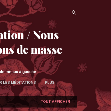
tion / Nous
ons de masse
e de menus à gauche.
R LES MÉDITATIONS
PLUS…
TOUT AFFICHER