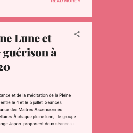
READ MORE »
s://exoportail.com/le-fbi-arrete-enfin-
aire-jeffrey-epstein-dans-le-cadre-dune-
llement, Maxwell est détenue au
ndant, il est toujours possible qu'elle
ine Lune et
e guérison à
020
ance et de la méditation de la Pleine
entre le 4 et le 5 juillet. Séances
stance des Maîtres Ascensionnés
llaires À chaque pleine lune, le groupe
Change Japon proposent deux séances de
 du monde entier à guérir leur être