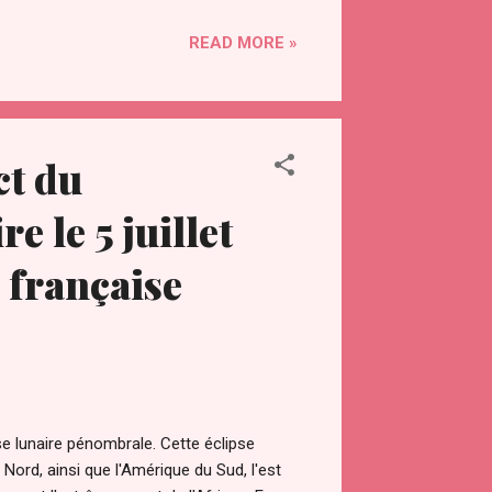
ous et c'est gratuit.
READ MORE »
018/01/guerison-mensuelle-distance-
emassmeditation.com/2018/08/monthly-
 Pour ce mois, les deux sessions
ndront aux dates indiquées ci-dessous :
30 UTC (16h à 16h30 heure...
ct du
 le 5 juillet
 française
pse lunaire pénombrale. Cette éclipse
 Nord, ainsi que l'Amérique du Sud, l'est