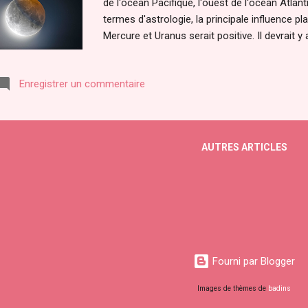
de l'océan Pacifique, l'ouest de l'océan Atlant
termes d'astrologie, la principale influence pla
Mercure et Uranus serait positive. Il devrait 
nouvelles découvertes et des nouvelles pass
https://www.espritsciencemetaphysiques.com/e
Enregistrer un commentaire
https://www.espritsciencemetaphysiques.com/e
Nous aimerions profiter de cette occasion pour
l'heure exacte du maximum de l'éclipse lunair
heure française d'été) . Ce tableau indique l'
AUTRES ARTICLES
horaires ...
Fourni par Blogger
Images de thèmes de
badins