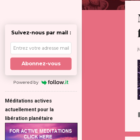
t
i
c
l
Suivez-nous par mail :
e
s
j
Abonnez-vous
Powered by
Méditations actives
actuellement pour la
libération planétaire