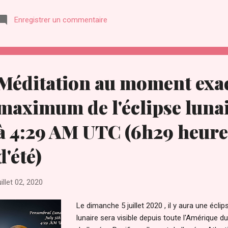
intérieur et leur esprit. C'est un cadeau pour t
Enregistrer un commentaire
https://french.welovemassmeditation.com/2
par-les.html (français) https://www.welov
ascended-masters-and-stellar.html (anglais)
internationales de guérison à distance se tie
Premier jour : Samedi 4 juillet de 14 h à 14 h 
Méditation au moment exa
maximum de l'éclipse lunaire
à 4:29 AM UTC (6h29 heure
d'été)
uillet 02, 2020
Le dimanche 5 juillet 2020 , il y aura une écli
lunaire sera visible depuis toute l'Amérique du