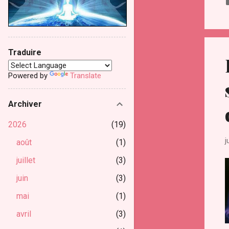
Traduire
Powered by
Translate
Archiver
2026
19
j
août
1
juillet
3
juin
3
mai
1
avril
3