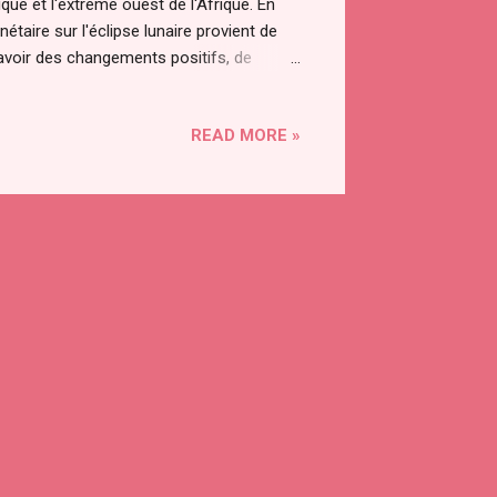
ique et l'extrême ouest de l'Afrique. En
nétaire sur l'éclipse lunaire provient de
y avoir des changements positifs, de
ionnantes.
clipse-lunaire-du-5-juillet-2020-2.html
READ MORE »
clipse-lunaire-du-5-juillet-2020.html
 faire une méditation. Elle aura lieu à
e, le dimanche 5 juillet à 4h29 UTC (6h29
heure de la méditation pour les fuseaux