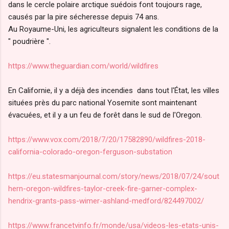
dans le cercle polaire arctique suédois font toujours rage,
causés par la pire sécheresse depuis 74 ans.
Au Royaume-Uni, les agriculteurs signalent les conditions de la
" poudrière ".
https://www.theguardian.com/world/wildfires
En Californie, il y a déjà des incendies dans tout l'État, les villes
situées près du parc national Yosemite sont maintenant
évacuées, et il y a un feu de forêt dans le sud de l'Oregon.
https://www.vox.com/2018/7/20/17582890/wildfires-2018-
california-colorado-oregon-ferguson-substation
https://eu.statesmanjournal.com/story/news/2018/07/24/sout
hern-oregon-wildfires-taylor-creek-fire-garner-complex-
hendrix-grants-pass-wimer-ashland-medford/824497002/
https://www.francetvinfo.fr/monde/usa/videos-les-etats-unis-