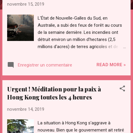
l
novembre 15, 2019
e
s
L'État de Nouvelle-Galles du Sud, en
Australie, a subi des feux de forêt au cours
de la semaine dernière. Les incendies ont
détruit environ un million d'hectares (2,5
millions d'acres) de terres agricoles et de
brousse au cours de la dernière semaine,
sous l'effet de la sécheresse et des vents
READ MORE »
Enregistrer un commentaire
violents. Le nombre de victimes causées par
ces incendies est passé à quatre le jeudi 14
novembre, et plus de 300 maisons ont été
Urgent ! Méditation pour la paix à
détruites. https://www.notre-
Hong Kong toutes les 4 heures
planete.info/actualites/1130-feux-brousse-
Australie-incendie Les autorités ont déclaré
novembre 14, 2019
qu'elles surveillaient un incendie à la
périphérie de Karratha, un important centre
La situation à Hong Kong s'aggrave à
de traitement du gaz sur la côte ouest de
nouveau. Bien que le gouvernement ait retiré
l'Australie. Plus de 3000 pompiers ont été