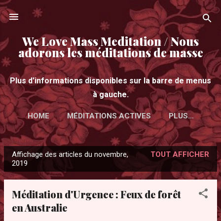
Accéder au contenu principal
We Love Mass Meditation / Nous
adorons les méditations de masse
Plus d'informations disponibles sur la barre de menus
à gauche.
HOME
MÉDITATIONS ACTIVES
PLUS…
Affichage des articles du novembre,
TOUT AFFICHER
A
2019
r
t
Méditation d'Urgence : Feux de forêt
i
en Australie
c