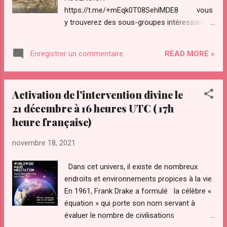
Francophone”
https://t.me/+mEqk0T08SehlMDE8 vous
https://www.facebook.com/PFCfr Groupe
y trouverez des sous-groupes intéressants y
officiel Prepare For Change pour la France et
compris des méditations,
les pays francophones “Prepare For Change
emissions,articles,salons vocaux… groupe
#France#Francophonie" ”
READ MORE »
Enregistrer un commentaire
facebook
https://www.facebook.com/groups/1489034
https://www.facebook.com/groups/7549687
111157314 ) Merci beaucoup à tous ceux
02923893 Liste officielle des groupes
qui ont signé la pétition pour la libération
Activation de l'intervention divine le
officiels PREPARE FOR CHANGE en Europe
planét...
21 décembre à 16 heures UTC ( 17h
liés au réseau
heure française)
https://fr.prepareforchange.net/participate/cr
eate-join-a-group/facebook-groups-europe
novembre 18, 2021
Page Facebook officielle du site français
Prepare For Change “Prepare For Change
Dans cet univers, il existe de nombreux
Francophone”
endroits et environnements propices à la vie.
https://www.facebook.com/PFCfr Groupe
En 1961, Frank Drake a formulé la célèbre «
officiel Prepare For Change pour la France et
équation » qui porte son nom servant à
les pays francophones “Prepare For Change
évaluer le nombre de civilisations
#France#Francophonie" ”