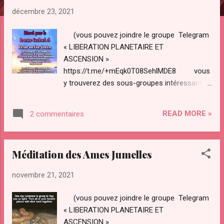
l
décembre 23, 2021
e
s
(vous pouvez joindre le groupe Telegram
« LIBERATION PLANETAIRE ET
ASCENSION »
https://t.me/+mEqk0T08SehlMDE8 vous
y trouverez des sous-groupes intéressants y
compris des méditations,
emissions,articles,salons vocaux… groupe
READ MORE »
2 commentaires
facebook
https://www.facebook.com/groups/7549687
02923893 Liste officielle des groupes
Méditation des Ames Jumelles
officiels PREPARE FOR CHANGE en Europe
liés au réseau
novembre 21, 2021
https://fr.prepareforchange.net/participate/cr
eate-join-a-group/facebook-groups-europe
(vous pouvez joindre le groupe Telegram
Page Facebook officielle du site français
« LIBERATION PLANETAIRE ET
Prepare For Change “Prepare For Change
ASCENSION »