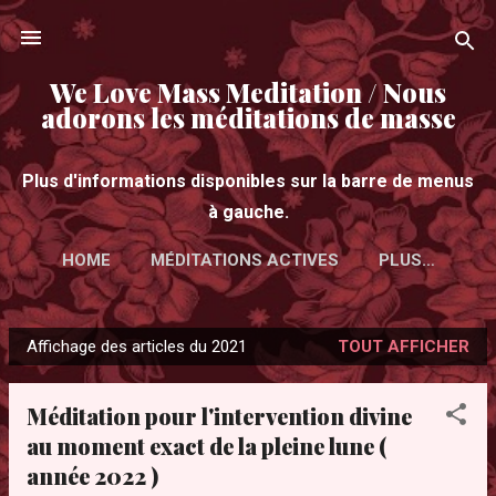
Accéder au contenu principal
We Love Mass Meditation / Nous
adorons les méditations de masse
Plus d'informations disponibles sur la barre de menus
à gauche.
HOME
MÉDITATIONS ACTIVES
PLUS…
Affichage des articles du 2021
TOUT AFFICHER
A
r
Méditation pour l'intervention divine
t
au moment exact de la pleine lune (
i
année 2022 )
c