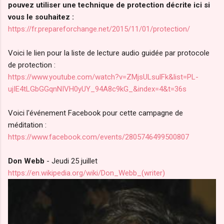
pouvez utiliser une technique de protection décrite ici si
vous le souhaitez :
https://fr.prepareforchange.net/2015/11/01/protection/
Voici le lien pour la liste de lecture audio guidée par protocole
de protection :
https://www.youtube.com/watch?v=ZMjsULsulFk&list=PL-
ujIE4tLGbGGqnNIVH0yUY_94A8c9kG_&index=4&t=36s
Voici l'événement Facebook pour cette campagne de
méditation :
https://www.facebook.com/events/2805746499500807
Don Webb
- Jeudi 25 juillet
https://en.wikipedia.org/wiki/Don_Webb_(writer)