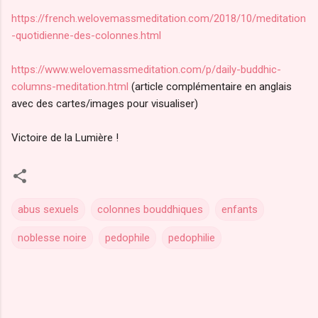
https://french.welovemassmeditation.com/2018/10/meditation
-quotidienne-des-colonnes.html
https://www.welovemassmeditation.com/p/daily-buddhic-
columns-meditation.html
(article complémentaire en anglais
avec des cartes/images pour visualiser)
Victoire de la Lumière !
abus sexuels
colonnes bouddhiques
enfants
noblesse noire
pedophile
pedophilie
C
o
m