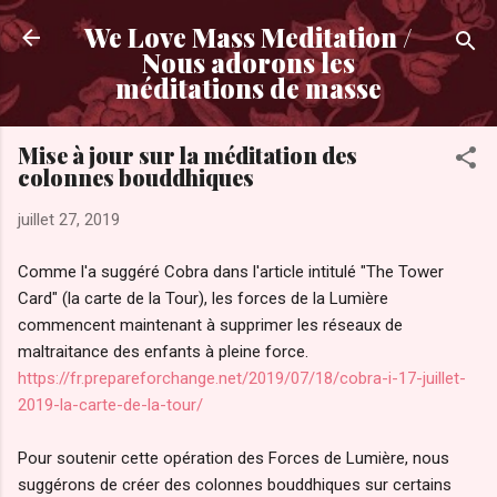
Accéder au contenu principal
We Love Mass Meditation /
Nous adorons les
méditations de masse
Mise à jour sur la méditation des
colonnes bouddhiques
juillet 27, 2019
Comme l'a suggéré Cobra dans l'article intitulé "The Tower
Card" (la carte de la Tour), les forces de la Lumière
commencent maintenant à supprimer les réseaux de
maltraitance des enfants à pleine force.
https://fr.prepareforchange.net/2019/07/18/cobra-i-17-juillet-
2019-la-carte-de-la-tour/
Pour soutenir cette opération des Forces de Lumière, nous
suggérons de créer des colonnes bouddhiques sur certains