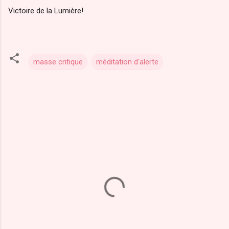
Victoire de la Lumière!
masse critique
méditation d'alerte
C
o
m
m
e
n
t
a
i
r