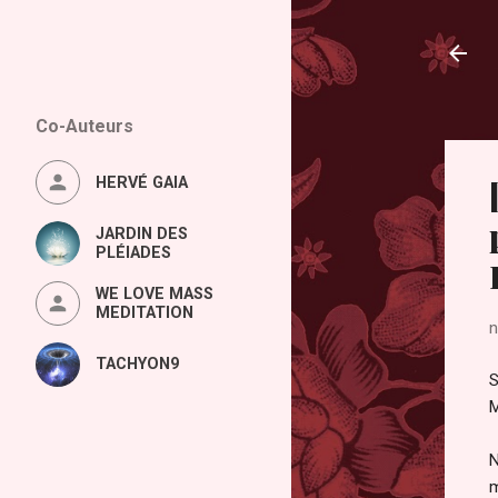
Co-Auteurs
HERVÉ GAIA
JARDIN DES
PLÉIADES
WE LOVE MASS
MEDITATION
n
TACHYON9
S
M
N
m