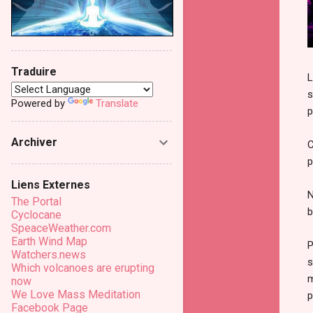
Traduire
L
s
Powered by
Translate
p
Archiver
C
p
Liens Externes
N
The Portal
b
Cyclocane
SpeaceWeather.com
Earth Wind Map
P
Watchers.news
s
Which volcanoes are erupting
m
now
We Love Mass Meditation
p
Facebook Page