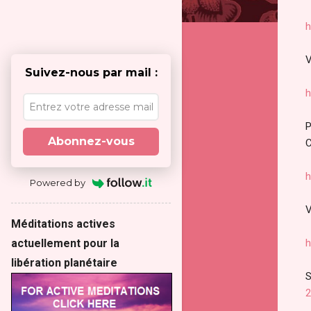
h
V
Suivez-nous par mail :
h
P
Abonnez-vous
C
h
Powered by
V
Méditations actives
h
actuellement pour la
libération planétaire
S
2