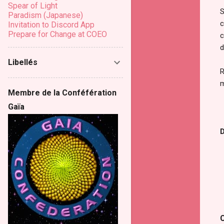
Spear of Light
S
Paradism (Japanese)
c
Invitation to Discord App
Prepare for Change at COEO
c
d
Libellés
R
m
Membre de la Conféfération
Gaïa
D
C