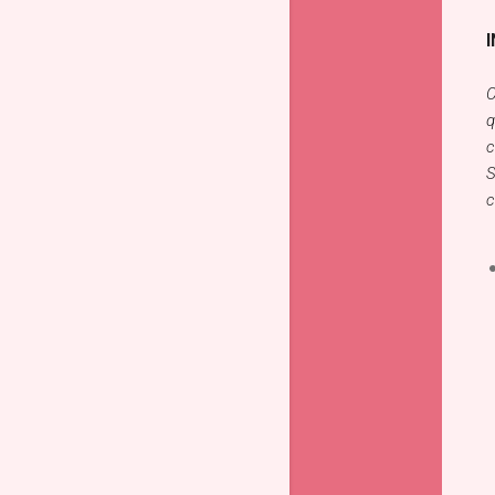
I
C
q
c
S
c