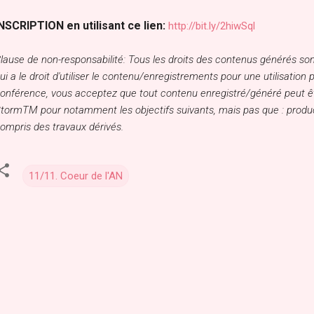
NSCRIPTION en utilisant ce lien:
http://bit.ly/2hiwSql
lause de non-responsabilité: Tous les droits des contenus générés son
ui a le droit d'utiliser le contenu/enregistrements pour une utilisation 
onférence, vous acceptez que tout contenu enregistré/généré peut être
tormTM pour notamment les objectifs suivants, mais pas que : producti
ompris des travaux dérivés.
11/11. Coeur de l'AN
C
o
m
m
e
n