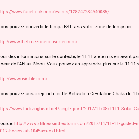
ttps://www.facebook.com/events/128247234540086/
ous pouvez convertir le temps EST vers votre zone de temps ici:
ttp://www.thetimezoneconverter.com/
our des informations sur le contexte, le 11:11 a été mis en avant pa
oeur de l'AN au Pérou. Vous pouvez en apprendre plus sur le 11:11 su
ttp://www.nvisible.co
m/
ous pouvez aussi rejoindre cette Activation Crystalline Chakra le 11
ttps://www.thelivingheart.net/single-post/2017/11/08/1111-Solar-G
ource:
http://www.stillnessinthestorm.com/2017/11/11-11-guided-
017-begins-at-1045am-est.html