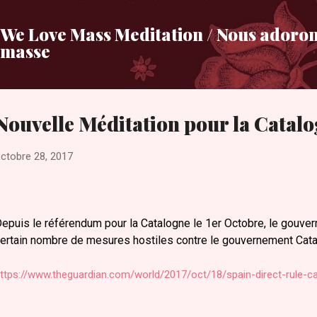
Accéder au contenu principal
We Love Mass Meditation / Nous adoron
masse
Nouvelle Méditation pour la Catal
ctobre 28, 2017
epuis le référendum pour la Catalogne le 1er Octobre, le gouver
ertain nombre de mesures hostiles contre le gouvernement Cata
ttps://www.theguardian.com/world/2017/oct/18/spain-direct-rule-cat