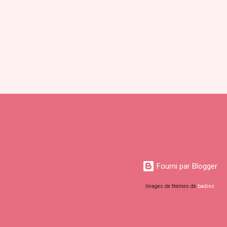
s
Fourni par Blogger
Images de thèmes de
badins