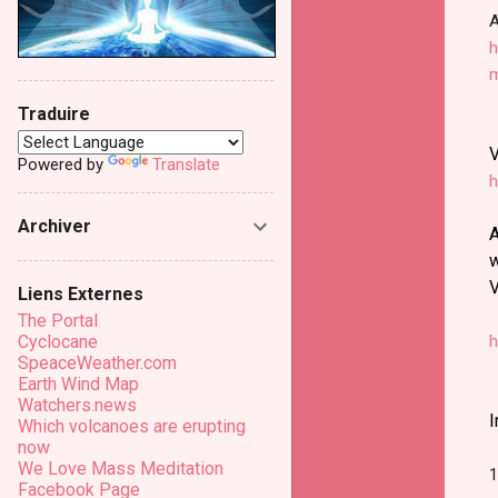
A
h
m
Traduire
V
Powered by
Translate
h
Archiver
A
w
V
Liens Externes
The Portal
Cyclocane
h
SpeaceWeather.com
Earth Wind Map
Watchers.news
I
Which volcanoes are erupting
now
We Love Mass Meditation
1
Facebook Page