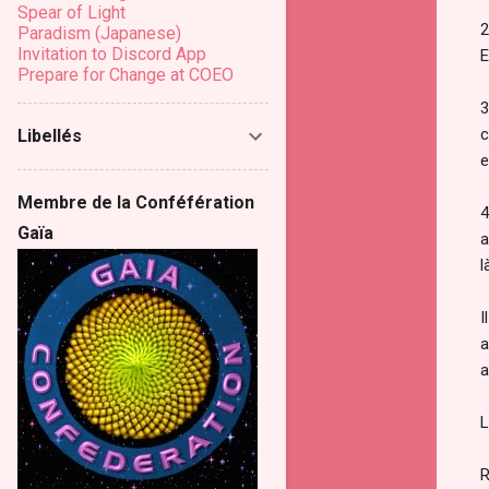
Spear of Light
2
Paradism (Japanese)
Invitation to Discord App
E
Prepare for Change at COEO
3
c
Libellés
e
Membre de la Conféfération
4
Gaïa
a
l
I
a
a
L
R