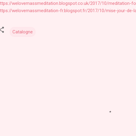
ttps://welovemassmeditation.blogspot.co.uk/2017/10/meditation-fo
ttps://welovemassmeditation-fr.blogspot.fr/2017/10/mise-jour-de-la
Catalogne
C
o
m
m
e
n
t
a
i
r
e