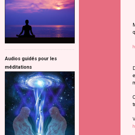
M
q
h
Audios guidés pour les
méditations
D
e
m
C
t
V
h