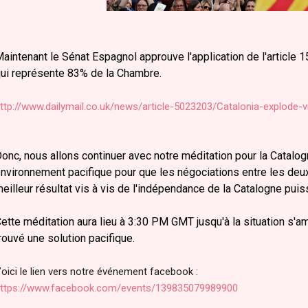
aintenant le Sénat Espagnol approuve l'application de l'article 
ui représente 83% de la Chambre.
ttp://www.dailymail.co.uk/news/article-5023203/Catalonia-explode-
onc, nous allons continuer avec notre méditation pour la Catalog
nvironnement pacifique pour que les négociations entre les deux 
eilleur résultat vis à vis de l'indépendance de la Catalogne puis
ette méditation aura lieu à 3:30 PM GMT jusqu'à la situation s'am
rouvé une solution pacifique.
oici le lien vers notre événement facebook :
ttps://www.facebook.com/events/139835079989900