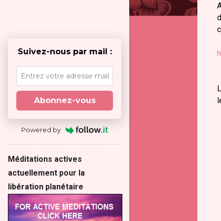
A
d
c
Suivez-nous par mail :
h
L
l
Abonnez-vous
Powered by
Méditations actives
actuellement pour la
libération planétaire