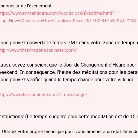
nnonceur de l'événement:
ttps://www.timeanddate.com/worldclock/fixedtime.html?
sg=New+Meditation+for+Catalonia&iso=20171028T1530&p1=%3A
ous pouvez convertir le temps GMT dans votre zone de temps ic
ttp://www.thetimezoneconverter.com/
ussi, soyez conscient que le Jour du Changement d'Heure pour 
eekend. En conséquence, l'heure des méditations pour les per
ous pouvez vérifier quand le temps change pour votre ville ici.
ttps://www.timeanddate.com/time/change/
nstructions: (Le temps suggéré pour cette méditation est de 15 
. Utilisez votre propre technique pour vous amener à un état détend