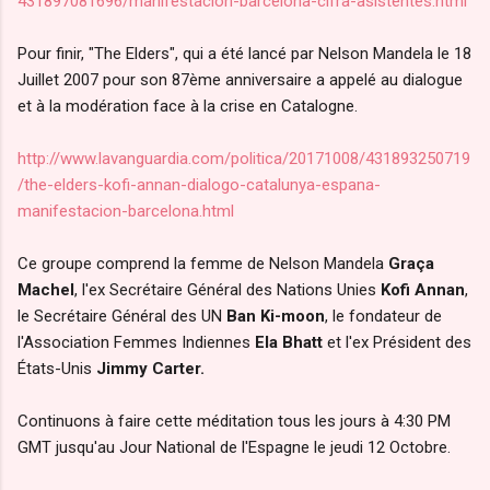
431897081696/manifestacion-
barcelona-cifra-asistentes.
html
Pour finir, "The Elders", qui a été lancé par Nelson Mandela le 18
Juillet 2007 pour son 87ème anniversaire a appelé au dialogue
et à la modération face à la crise en Catalogne.
http://www.lavanguardia.com/politica/20171008/431893250719
/the-elders-kofi-annan-dialogo-catalunya-espana-
manifestacion-barcelona.html
Ce groupe comprend la femme de Nelson Mandela
Graça
Machel
, l'ex Secrétaire Général des Nations Unies
Kofi Annan
,
le Secrétaire Général des UN
Ban Ki-moon
, le fondateur de
l'Association Femmes Indiennes
Ela Bhatt
et l'ex Président des
États-Unis
Jimmy Carter.
Continuons à faire cette méditation tous les jours à 4:30 PM
GMT jusqu'au Jour National de l'Espagne le jeudi 12 Octobre.