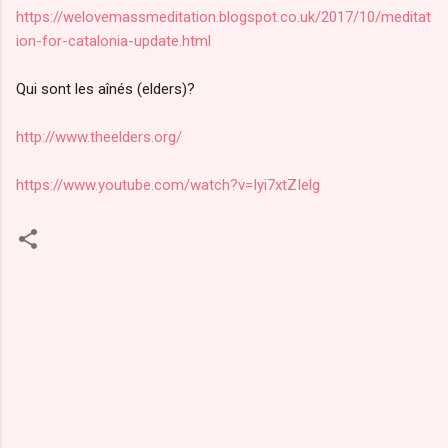
https://welovemassmeditation.blogspot.co.uk/2017/10/meditat
ion-for-catalonia-update.html
Qui sont les aînés (elders)?
http://www.theelders.org/
https://www.youtube.com/watch?v=Iyi7xtZIelg
C
o
m
m
e
n