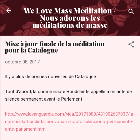
Accéder au contenu principal
We Love Mass Meditation /
Nous adorons les
méditations de masse
Mise à jour finale de la méditation
pour la Catalogne
octobre 08, 2017
Il y a plus de bonnes nouvelles de Catalogne.
Tout d'abord, la communauté Bouddhiste appelle à un acte de
silence permanent avant le Parlement
http://www.lavanguardia.com/vida/20171008/431902637037/la-
comunidad-budista-convoca-un-acto-silencioso-permanente-
ante-parlament.html