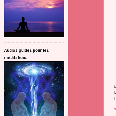
Audios guidés pour les
méditations
L
l
l
h