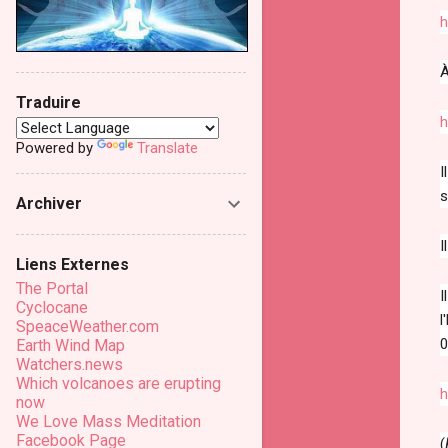
h
À
Traduire
h
Powered by
Translate
I
s
Archiver
I
Liens Externes
The Portal
I
Cyclocane
l
SpeaceWeather.com
0
Earth Wind Map
Watchers.news
Which volcanoes are erupting
h
now
We Love Mass Meditation
Facebook Page
(