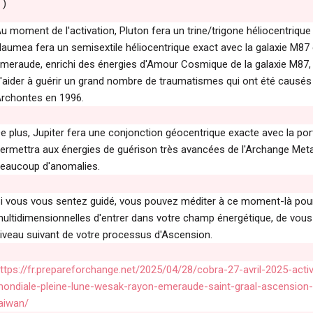
)
u moment de l'activation, Pluton fera un trine/trigone héliocentrique
aumea fera un semisextile héliocentrique exact avec la galaxie M87
meraude, enrichi des énergies d'Amour Cosmique de la galaxie M87, 
'aider à guérir un grand nombre de traumatismes qui ont été causés 
rchontes en 1996.
e plus, Jupiter fera une conjonction géocentrique exacte avec la port
ermettra aux énergies de guérison très avancées de l'Archange Meta
eaucoup d'anomalies.
i vous vous sentez guidé, vous pouvez méditer à ce moment-là pour
ultidimensionnelles d'entrer dans votre champ énergétique, de vous a
iveau suivant de votre processus d'Ascension.
ttps://fr.prepareforchange.net/2025/04/28/cobra-27-avril-2025-acti
ondiale-pleine-lune-wesak-rayon-emeraude-saint-graal-ascension-a
aiwan/