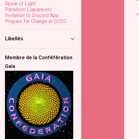
Spear of Light
Paradism (Japanese)
h
Invitation to Discord App
Prepare for Change at COEO
Libellés
Membre de la Conféfération
Gaïa