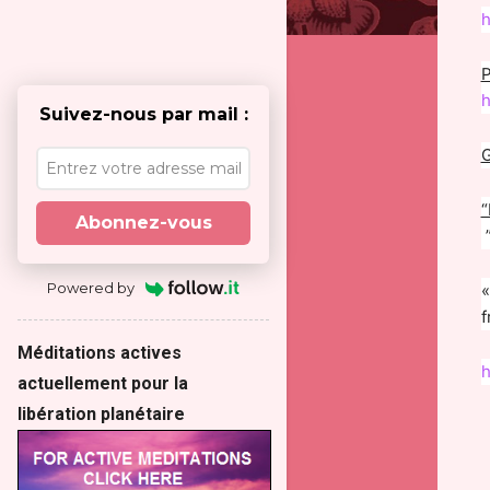
h
P
h
Suivez-nous par mail :
G
“
Abonnez-vous
Powered by
«
f
Méditations actives
h
actuellement pour la
libération planétaire