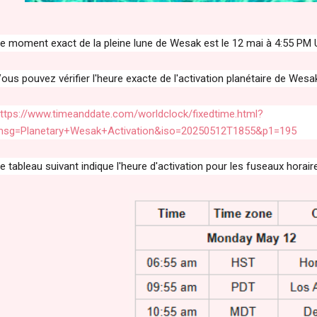
e moment exact de la pleine lune de Wesak est le 12 mai à 4:55 PM 
ous pouvez vérifier l'heure exacte de l'activation planétaire de Wesak 
ttps://www.timeanddate.com/worldclock/fixedtime.html?
sg=Planetary+Wesak+Activation&iso=20250512T1855&p1=195
e tableau suivant indique l'heure d'activation pour les fuseaux horair