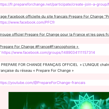
ttps://fr.prepareforchange.net/participate/create-join-a-gro
age Facebook officielle du site français Prepare For Change 
ttps://www.facebook.com/PFCfr
roupe officiel Prepare For Change pour la France et les pays 
Prepare For Change #France#Francophonie »
”
https://www.facebook.com/groups/1489034111157314
 PREPARE FOR CHANGE FRANÇAIS OFFICIEL » L’UNIQUE chaîne
rançaise du réseau « Prepare For Change »
ttps://youtube.com/@PrepareForChange-francais