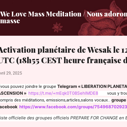
Accéder au contenu principal
We Love Mass Meditation / Nous adoron
masse
Activation planétaire de Wesak le 1
UTC (18h55 CEST heure française d
vril 29, 2025
Telegram « LIBERATION PLANETA
(vous pouvez joindre le groupe
ASCENSION »
https://t.me/+mEqk0T08SehlMDE8
vous y trouve
groupe
ompris des méditations, emissions,articles,salons vocaux…
facebook
https://www.facebook.com/groups/75496870292
iste officielle des groupes officiels PREPARE FOR CHANGE en 