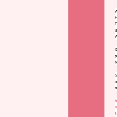
A
H
É
d
A
D
p
b
S
m
n
h
m
t