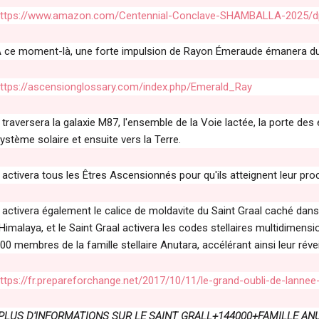
ttps://www.amazon.com/Centennial-Conclave-SHAMBALLA-2025
 ce moment-là, une forte impulsion de Rayon Émeraude émanera du 
ttps://ascensionglossary.com/index.php/Emerald_Ray
l traversera la galaxie M87, l'ensemble de la Voie lactée, la porte des 
ystème solaire et ensuite vers la Terre.
l activera tous les Êtres Ascensionnés pour qu'ils atteignent leur pro
l activera également le calice de moldavite du Saint Graal caché dans
'Himalaya, et le Saint Graal activera les codes stellaires multidimen
00 membres de la famille stellaire Anutara, accélérant ainsi leur réve
ttps://fr.prepareforchange.net/2017/10/11/le-grand-oubli-de-lannee
PLUS D'INFORMATIONS SUR LE SAINT GRALL+144000+FAMILLE ANUTA