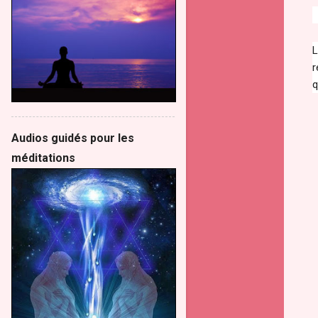
L
r
q
Audios guidés pour les
méditations