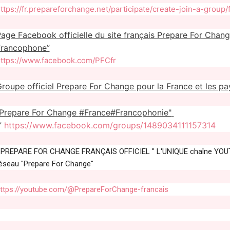
ttps://fr.prepareforchange.net/participate/create-join-a-gro
age Facebook officielle du site français Prepare For Chan
Francophone”
ttps://www.facebook.com/PFCfr
roupe officiel Prepare For Change pour la France et les p
“Prepare For Change
#France#Francophonie"
”
https://www.facebook.com/groups/1489034111157314
PREPARE FOR CHANGE FRANÇAIS OFFICIEL " L'UNIQUE chaîne YOUTUB
éseau "Prepare For Change"
ttps://youtube.com/@PrepareForChange-francais