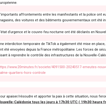
uropéenne.
'importants affrontements entre les manifestants et la police ont eu l
agasins, des voitures et des bâtiments gouvernementaux ont été inc
'état d'urgence et le couvre-feu nocturne ont été déclarés en Nouve
ne interdiction temporaire de TikTok a également été mise en place,
nt été envoyées depuis la France métropolitaine. Les forces de séc
isant à reprendre le contrôle des infrastructures de la Nouvelle-Cal
ttps://www.20minutes.fr/societe/4091500-20240517-emeutes-nouvell
alme-quartiers-hors-controle
our apaiser/résoudre et apporter la paix à cette situation, nous fero
ouvelle-Calédonie tous les jours à 17h30 UTC ( 19h30 heure f