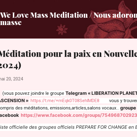
Accéder au contenu principal
We Love Mass Meditation / Nous adoron
masse
Méditation pour la paix en Nouvell
2024)
ai 20, 2024
Telegram « LIBERATION PLANET
(vous pouvez joindre le groupe
ASCENSION »
https://t.me/+mEqk0T08SehlMDE8
vous y trouverez
groupe
ompris des méditations, emissions,articles,salons vocaux…
facebook
https://www.facebook.com/groups/75496870292
iste officielle des groupes officiels PREPARE FOR CHANGE en 