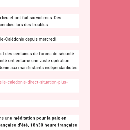
ieu et ont fait six victimes. Des
endiés lors des troubles.
lle-Calédonie depuis mercredi.
 et des centaines de forces de sécurité
urité ont entamé une vaste opération
édonie aux manifestants indépendantistes.
e-caledonie-direct-situation-plus-
ns un
e méditation pour la paix en
rançaise d'été, 18h30 heure française