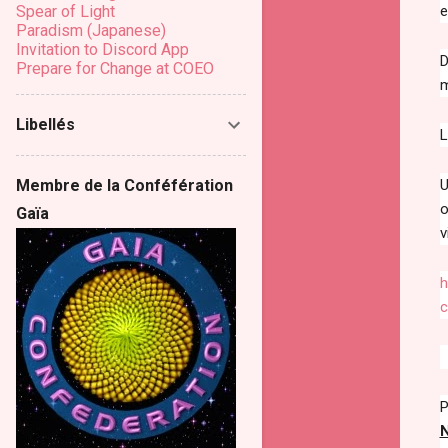
e
Spear of Light
Paradism (Japanese)
Invitation to Discord App
D
Prepare for Change at COEO
m
Libellés
L
U
Membre de la Conféfération
o
Gaïa
v
h
c
P
N