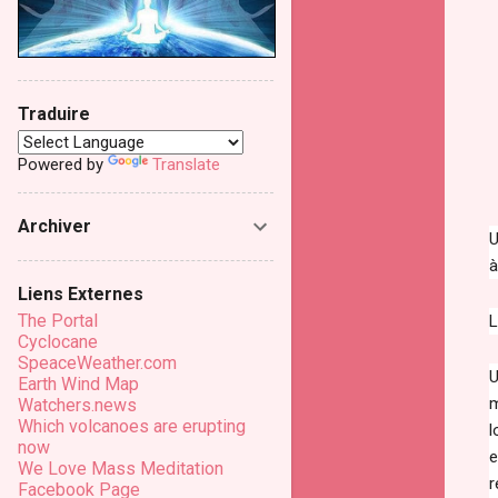
Traduire
Powered by
Translate
Archiver
U
à
Liens Externes
The Portal
L
Cyclocane
SpeaceWeather.com
U
Earth Wind Map
m
Watchers.news
Which volcanoes are erupting
l
now
e
We Love Mass Meditation
r
Facebook Page