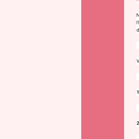
N
l
d
V
1
2