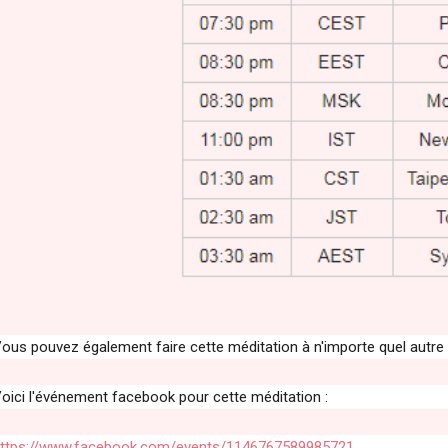
ous pouvez également faire cette méditation à n'importe quel autr
oici l'événement facebook pour cette méditation :
ttps://www.facebook.com/events/1146767589985721