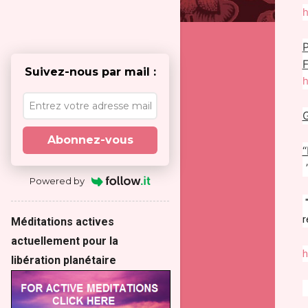
h
P
Suivez-nous par mail :
h
G
Abonnez-vous
Powered by
"
r
Méditations actives
actuellement pour la
h
libération planétaire