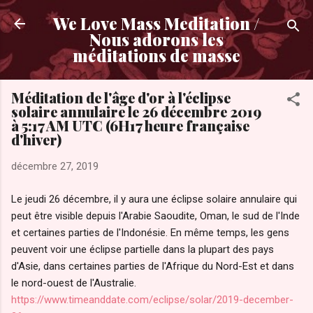
Accéder au contenu principal
We Love Mass Meditation /
Nous adorons les
méditations de masse
Méditation de l'âge d'or à l'éclipse
solaire annulaire le 26 décembre 2019
à 5:17 AM UTC (6H17 heure française
d'hiver)
décembre 27, 2019
Le jeudi 26 décembre, il y aura une éclipse solaire annulaire qui
peut être visible depuis l'Arabie Saoudite, Oman, le sud de l'Inde
et certaines parties de l'Indonésie. En même temps, les gens
peuvent voir une éclipse partielle dans la plupart des pays
d'Asie, dans certaines parties de l'Afrique du Nord-Est et dans
le nord-ouest de l'Australie.
https://www.timeanddate.com/eclipse/solar/2019-december-