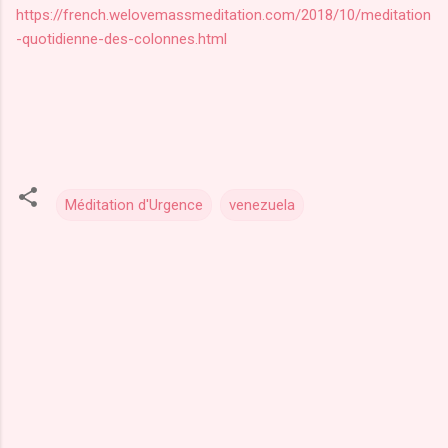
https://french.welovemassmeditation.com/2018/10/meditation
-quotidienne-des-colonnes.html
Méditation d'Urgence
venezuela
C
o
m
m
e
n
t