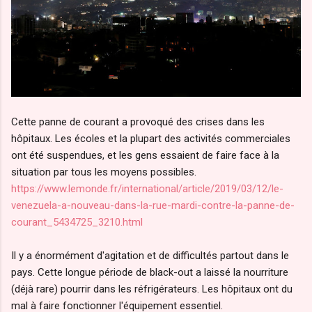
Cette panne de courant a provoqué des crises dans les
hôpitaux. Les écoles et la plupart des activités commerciales
ont été suspendues, et les gens essaient de faire face à la
situation par tous les moyens possibles.
https://www.lemonde.fr/international/article/2019/03/12/le-
venezuela-a-nouveau-dans-la-rue-mardi-contre-la-panne-de-
courant_5434725_3210.html
Il y a énormément d'agitation et de difficultés partout dans le
pays. Cette longue période de black-out a laissé la nourriture
(déjà rare) pourrir dans les réfrigérateurs. Les hôpitaux ont du
mal à faire fonctionner l'équipement essentiel.