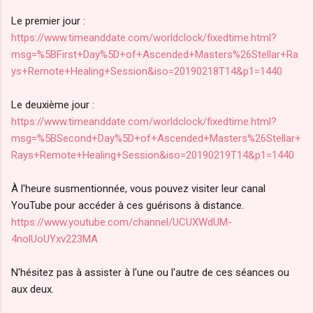
Le premier jour :
https://www.timeanddate.com/worldclock/fixedtime.html?
msg=%5BFirst+Day%5D+of+Ascended+Masters%26Stellar+Ra
ys+Remote+Healing+Session&iso=20190218T14&p1=1440
Le deuxième jour :
https://www.timeanddate.com/worldclock/fixedtime.html?
msg=%5BSecond+Day%5D+of+Ascended+Masters%26Stellar+
Rays+Remote+Healing+Session&iso=20190219T14&p1=1440
À l'heure susmentionnée, vous pouvez visiter leur canal
YouTube pour accéder à ces guérisons à distance.
https://www.youtube.com/channel/UCUXWdUM-
4nolUoUYxv223MA
N'hésitez pas à assister à l'une ou l'autre de ces séances ou
aux deux.