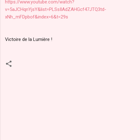
https://www.youtube.com/watch?
v=5aJCHqnYjsY&list=PLSsIlAdZAHGcf47JTQ3td-
xNh_mFDpbof&index=6&t=29s
Victoire de la Lumière !
C
o
m
m
e
n
t