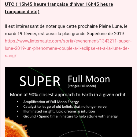
UTC ( 15h45 heure française d'hiver 16h45 heure
française d'été)
Il est intéressant de noter que cette prochaine Pleine Lune, le
mardi 19 février, est aussi la plus grande Superlune de 2019.
https://www.linternaute.com/sortir/evenement/1343211-super-
lune-2019-un-phenomene-couple-a-l-eclipse-et-a-la-lune-de-
sang/