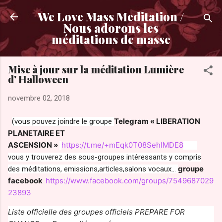
Accéder au contenu principal
We Love Mass Meditation /
Nous adorons les
méditations de masse
Mise à jour sur la méditation Lumière
d' Halloween
novembre 02, 2018
Telegram « LIBERATION
(vous pouvez joindre le groupe
PLANETAIRE ET
ASCENSION »
https://t.me/+mEqk0T08SehlMDE8
vous y trouverez des sous-groupes intéressants y compris
groupe
des méditations, emissions,articles,salons vocaux…
facebook
https://www.facebook.com/groups/7549687029
23893
Liste officielle des groupes officiels PREPARE FOR