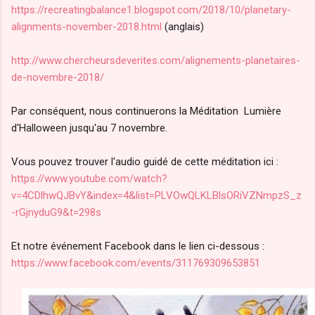
https://recreatingbalance1.blogspot.com/2018/10/planetary-
alignments-november-2018.html
(anglais)
http://www.chercheursdeverites.com/alignements-planetaires-
de-novembre-2018/
Par conséquent, nous continuerons la Méditation Lumière
d'Halloween jusqu'au 7 novembre.
Vous pouvez trouver l'audio guidé de cette méditation ici :
https://www.youtube.com/watch?
v=4CDlhwQJBvY&index=4&list=PLVOwQLKLBlsORiVZNmpzS_z
-rGjnyduG9&t=298s
Et notre événement Facebook dans le lien ci-dessous :
https://www.facebook.com/events/311769309653851