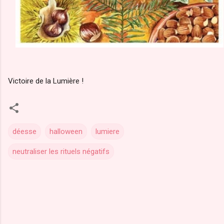
Victoire de la Lumière !
déesse
halloween
lumiere
neutraliser les rituels négatifs
C
o
m
m