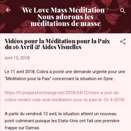
Accéder au contenu principal
We Love Mass Meditation /
Nous adorons les
méditations de masse
Vidéos pour la Méditation pour la Paix
du 16 Avril & Aides Visuelles
avril 15, 2018
Le 11 avril 2018, Cobra a posté une demande urgente pour une
"Méditation pour la Paix" concernant la situation en Syrie :
https://fr.prepareforchange.net/2018/04/12/mise-a-jour-de-
cobra-rendez-cela-viral-meditation-pour-la-paix-le-16-4-2018/
A partir du vendredi 13 avril, la situation atteint un nouveau
point culminant puisque les Etats-Unis ont fait une première
frappe sur Damas.