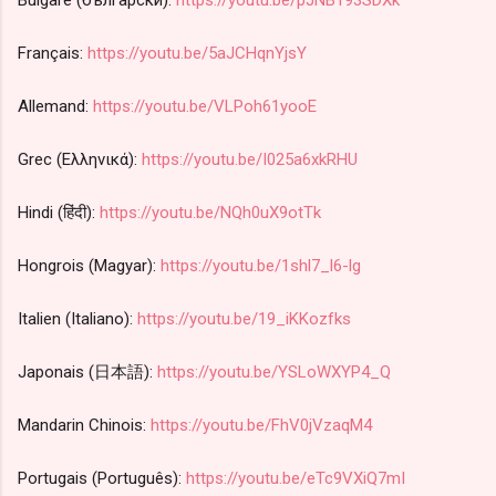
Français:
https://youtu.be/5aJCHqnYjsY
Allemand:
https://youtu.be/VLPoh61yooE
Grec (Ελληνικά):
https://youtu.be/I025a6xkRHU
Hindi (हिंदी):
https://youtu.be/NQh0uX9otTk
Hongrois (Magyar):
https://youtu.be/1shl7_l6-lg
Italien (Italiano):
https://youtu.be/19_iKKozfks
Japonais (日本語):
https://youtu.be/YSLoWXYP4_Q
Mandarin Chinois:
https://youtu.be/FhV0jVzaqM4
Portugais (Português):
https://youtu.be/eTc9VXiQ7mI