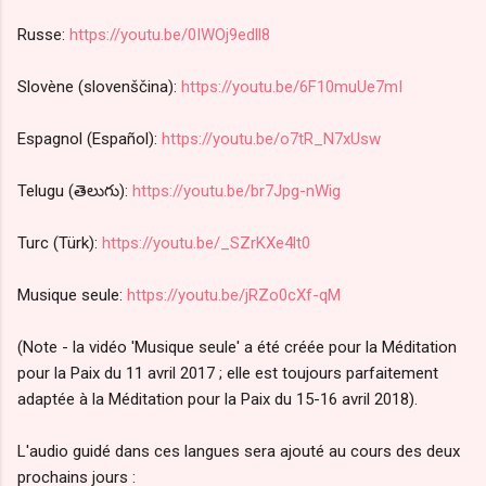
Russe:
https://youtu.be/0IWOj9edll8
Slovène (slovenščina):
https://youtu.be/6F10muUe7mI
Espagnol (Español):
https://youtu.be/o7tR_N7xUsw
Telugu (తెలుగు):
https://youtu.be/br7Jpg-nWig
Turc (Türk):
https://youtu.be/_SZrKXe4lt0
Musique seule:
https://youtu.be/jRZo0cXf-qM
(Note - la vidéo 'Musique seule' a été créée pour la Méditation
pour la Paix du 11 avril 2017 ; elle est toujours parfaitement
adaptée à la Méditation pour la Paix du 15-16 avril 2018).
L'audio guidé dans ces langues sera ajouté au cours des deux
prochains jours :