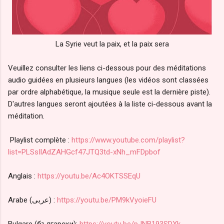
La Syrie veut la paix, et la paix sera
Veuillez consulter les liens ci-dessous pour des méditations
audio guidées en plusieurs langues (les vidéos sont classées
par ordre alphabétique, la musique seule est la dernière piste).
D'autres langues seront ajoutées à la liste ci-dessous avant la
méditation.
Playlist complète :
https://www.youtube.com/playlist?
list=PLSsIlAdZAHGcf47JTQ3td-xNh_mFDpbof
Anglais :
https://youtu.be/Ac4OKTSSEqU
Arabe (عربى) :
https://youtu.be/PM9kVyoieFU
Bulgare (български):
https://youtu.be/pJNB193SDXk